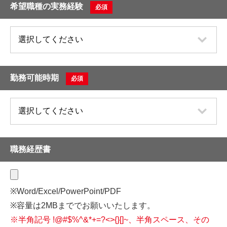
希望職種の実務経験
必須
勤務可能時期
必須
職務経歴書
※Word/Excel/PowerPoint/PDF
※容量は2MBまででお願いいたします。
※半角記号 !@#$%^&*+=?<>{}[]~、半角スペース、その