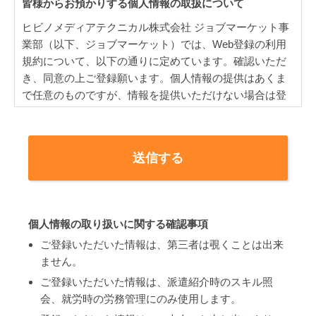
皆様からお預かりする個人情報の取扱について
ヒビノメディアテクニカル株式会社 ジョブマーケット事
業部（以下、ジョブマーケット）では、Web登録の利用
規約について、以下の通りに定めています。確認いただ
き、同意の上ご登録願います。個人情報の提供はあくま
で任意のものですが、情報を提供いただけない場合は登
録が完了せず仕事の案内等ができない場合があります。
個人情報取扱者の範囲
お預かりした皆様の個人情報を取扱うのは、ジョブマ
ーケットとし、それ以外の者には取り扱わせないもの
とします。但し災害時の安否確認など生命や財産の保
全のため急を要する場合には、個人情報取扱責任者の
個人情報の取り扱いに関する確認事項
元でこの範囲を超えた従業者に取り扱わせる場合もあ
ご登録いただいた情報は、第三者は覗くことは出来
ります。
ません。
個人情報取扱者には入社時はもとより1年に1回以上個
ご登録いただいた情報は、派遣紹介時のスキル照
人情報保護に関する教育を行い、派遣元責任者は少な
会、就労時の労務管理にのみ使用します。
くとも3年に1回は派遣元責任者講習を受講し個人情報