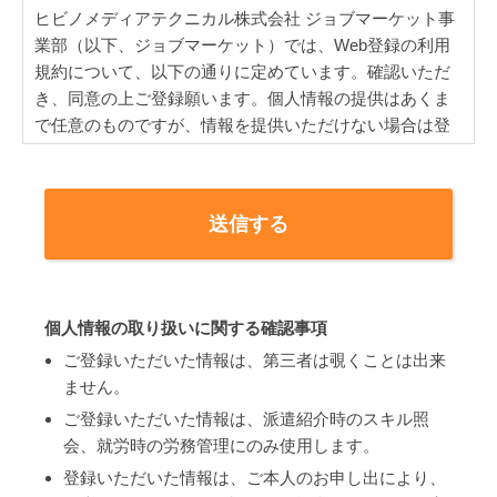
ヒビノメディアテクニカル株式会社 ジョブマーケット事
業部（以下、ジョブマーケット）では、Web登録の利用
規約について、以下の通りに定めています。確認いただ
き、同意の上ご登録願います。個人情報の提供はあくま
で任意のものですが、情報を提供いただけない場合は登
録が完了せず仕事の案内等ができない場合があります。
個人情報取扱者の範囲
お預かりした皆様の個人情報を取扱うのは、ジョブマ
ーケットとし、それ以外の者には取り扱わせないもの
とします。但し災害時の安否確認など生命や財産の保
全のため急を要する場合には、個人情報取扱責任者の
個人情報の取り扱いに関する確認事項
元でこの範囲を超えた従業者に取り扱わせる場合もあ
ご登録いただいた情報は、第三者は覗くことは出来
ります。
ません。
個人情報取扱者には入社時はもとより1年に1回以上個
ご登録いただいた情報は、派遣紹介時のスキル照
人情報保護に関する教育を行い、派遣元責任者は少な
会、就労時の労務管理にのみ使用します。
くとも3年に1回は派遣元責任者講習を受講し個人情報
登録いただいた情報は、ご本人のお申し出により、
保護に関する知識情報の習得に努めます。