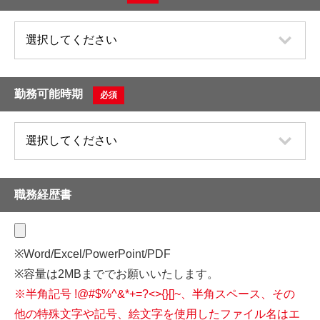
勤務可能時期
必須
職務経歴書
※Word/Excel/PowerPoint/PDF
※容量は2MBまででお願いいたします。
※半角記号 !@#$%^&*+=?<>{}[]~、半角スペース、その
他の特殊文字や記号、
絵文字を使用したファイル名はエ