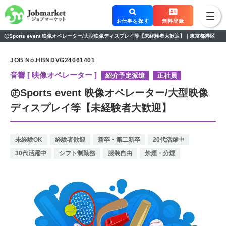
お仕事を探す
無料登録
㊣Sports event 映像オペレーター/大型映像ディスプレイ等【未経験者大歓迎】｜東京都港区
JOB No.HBNDVG24061401
音響 [ 映像オペレーター ]
紹介予定派遣
正社員
㊣Sports event 映像オペレーター/大型映像
ディスプレイ等【未経験者大歓迎】
未経験OK
経験者歓迎
新卒・第二新卒
20代活躍中
30代活躍中
シフト制勤務
服装自由
禁煙・分煙