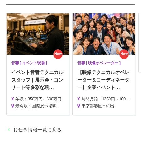
New
New
音響 [ イベント現場 ]
音響 [ 映像オペレーター ]
イベント音響テクニカル
【映像テクニカルオペレ
スタッフ｜展示会・コン
ーター＆コーディネータ
サート等多彩な現
…
ー】企業イベント
…
年収：350万円～600万円
時間月給 1350円～1600円 ※経験により応相談
※ スキル・経験・前職給与を考慮し決定
最寄駅：国際展示場駅より徒歩3分
東京都港区日の出
東京都江東区
▼マネジメント経験者・顧客管理経験者の場合
年収：800万円以上も可能
（現場統括、チームマネジメント、既存顧客対応等を担っていただきます）
お仕事情報一覧に戻る