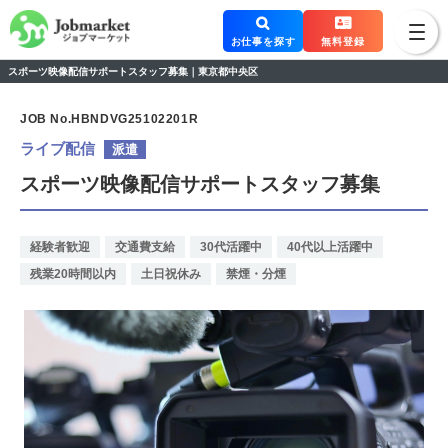
お仕事を探す
無料登録
スポーツ映像配信サポートスタッフ募集｜東京都中央区
JOB No.HBNDVG25102201R
ライブ配信
派遣
スポーツ映像配信サポートスタッフ募集
経験者歓迎
交通費支給
30代活躍中
40代以上活躍中
残業20時間以内
土日祝休み
禁煙・分煙