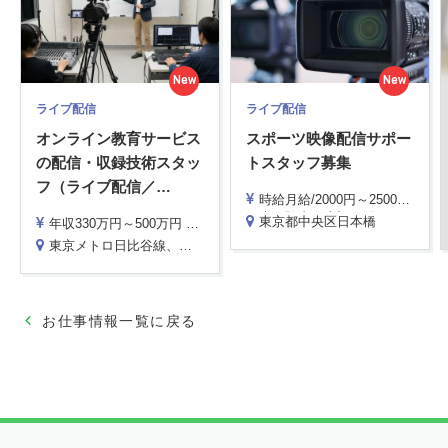
New
New
ライブ配信
ライブ配信
オンライン教育サービス
スポーツ映像配信サポー
の配信・収録技術スタッ
トスタッフ募集
フ（ライブ配信／
…
時給月給/2000円～2500円 ※経験により応相談
※未経験者は上記の限りではありません。
東京都中央区日本橋
年収330万円～500万円 ※スキル、経験、前職給与を考慮し会社規程により決定
交通費支給 上限設定有(月額20000円基準)
東京メトロ日比谷線、都営地下鉄浅草線 東銀座駅より徒歩1分
お仕事情報一覧に戻る