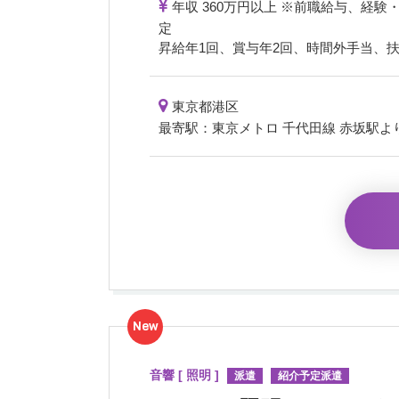
年収 360万円以上 ※前職給与、経験
定
昇給年1回、賞与年2回、時間外手当、扶
東京都港区
最寄駅：東京メトロ 千代田線 赤坂駅よ
New
音響 [ 照明 ]
派遣
紹介予定派遣