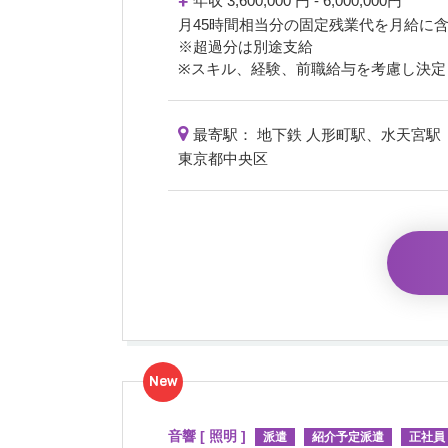
年収 3,600,000 円 - 6,000,000円
月45時間相当分の固定残業代を月給に
※超過分は別途支給
※スキル、経験、前職給与を考慮し決定
最寄駅： 地下鉄 人形町駅、水天宮駅
東京都中央区
New
音響 [ 照明 ]
派遣
紹介予定派遣
正社員