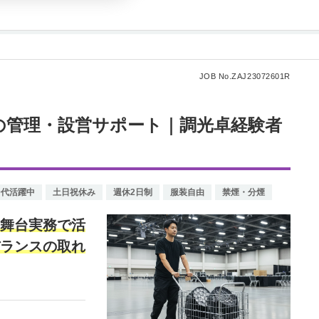
JOB No.ZAJ23072601R
の管理・設営サポート｜調光卓経験者
0代活躍中
土日祝休み
週休2日制
服装自由
禁煙・分煙
舞台実務で活
ランスの取れ