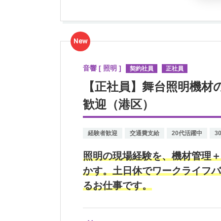
New
音響 [ 照明 ]
契約社員
正社員
【正社員】舞台照明機材
歓迎（港区）
経験者歓迎
交通費支給
20代活躍中
3
照明の現場経験を、機材管理＋
かす。土日休でワークライフバ
るお仕事です。