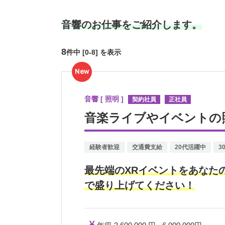
音響のお仕事をご紹介します。
8
件中 [0-8] を表示
New
音響 [ 照明 ]
契約社員
正社員
音楽ライブやイベントの
経験者歓迎
交通費支給
20代活躍中
3
最先端のXRイベントをあなた
で盛り上げてください！