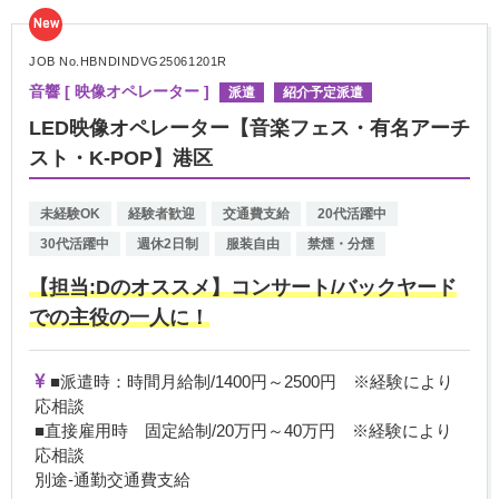
New
JOB No.HBNDINDVG25061201R
音響 [ 映像オペレーター ]
派遣
紹介予定派遣
LED映像オペレーター【音楽フェス・有名アーチ
スト・K-POP】港区
未経験OK
経験者歓迎
交通費支給
20代活躍中
30代活躍中
週休2日制
服装自由
禁煙・分煙
【担当:Dのオススメ】コンサート/バックヤード
での主役の一人に！
■派遣時：時間月給制/1400円～2500円 ※経験により
応相談
■直接雇用時 固定給制/20万円～40万円 ※経験により
応相談
別途-通勤交通費支給