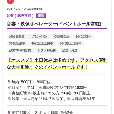
New
JOB No.UINDAJM19919R
音響 [ 施設常駐 ]
派遣
音響・映像オペレーター(イベントホール常駐)
経験者歓迎
ブランクOK
交通費支給
20代活躍中
30代活躍中
40代以上活躍中
50代以上活躍中
残業20時間以内
シフト制勤務
禁煙・分煙
【オススメ】土日休みは多めです。アクセス便利
な大手町駅すぐのイベントホールです！
時給1500円～1800円位
※目安としては、実務経験2年位で時給1600円
※実務経験3年以上お持ちの方は時給1700円以上
※残業手当→時給25%UP ※深夜手当→時給25％UP
東京都港区 各線 大手町駅 徒歩2分