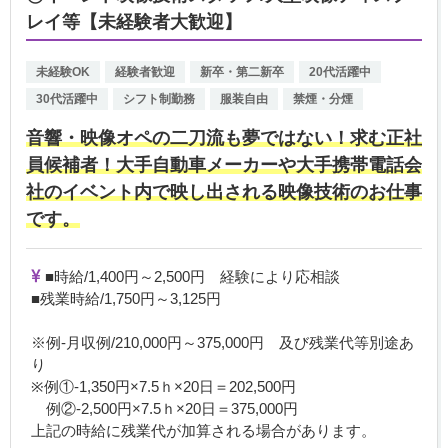
レイ等【未経験者大歓迎】
未経験OK
経験者歓迎
新卒・第二新卒
20代活躍中
30代活躍中
シフト制勤務
服装自由
禁煙・分煙
音響・映像オペの二刀流も夢ではない！求む正社
員候補者！大手自動車メーカーや大手携帯電話会
社のイベント内で映し出される映像技術のお仕事
です。
■時給/1,400円～2,500円 経験により応相談
■残業時給/1,750円～3,125円
※例-月収例/210,000円～375,000円 及び残業代等別途あ
り
※例①-1,350円×7.5ｈ×20日＝202,500円
例②-2,500円×7.5ｈ×20日＝375,000円
上記の時給に残業代が加算される場合があります。