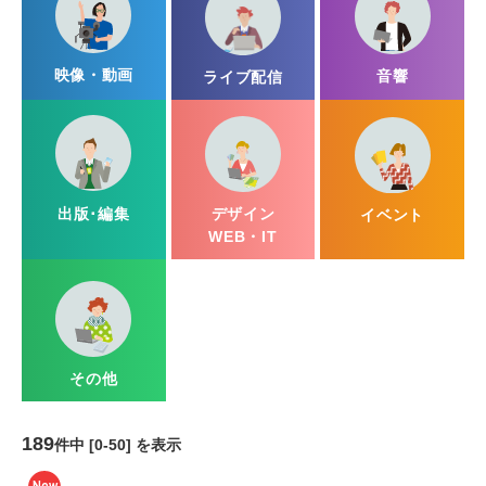
派遣
映像・動画
音響
ライブ配信
紹介予定派遣
契約社員
正社員
JM アソシエイト(無期雇用派遣)
デザイン
出版･編集
イベント
WEB・IT
その他
189
件中 [0-50] を表示