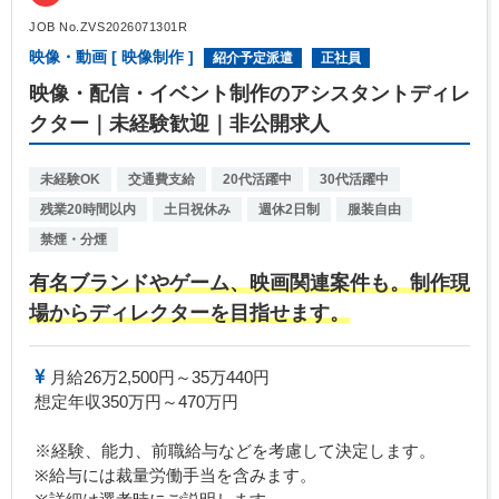
JOB No.ZVS2026071301R
映像・動画 [ 映像制作 ]
紹介予定派遣
正社員
映像・配信・イベント制作のアシスタントディレ
クター｜未経験歓迎｜非公開求人
未経験OK
交通費支給
20代活躍中
30代活躍中
残業20時間以内
土日祝休み
週休2日制
服装自由
禁煙・分煙
有名ブランドやゲーム、映画関連案件も。制作現
場からディレクターを目指せます。
月給26万2,500円～35万440円
想定年収350万円～470万円
※経験、能力、前職給与などを考慮して決定します。
※給与には裁量労働手当を含みます。