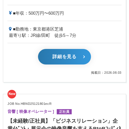
■年収：500万円〜600万円
■勤務地：東京都港区芝浦
最寄り駅：JR線/田町 徒歩5～7分
詳細を見る
掲載日：2026.08.03
New
JOB No.HBND25121801ecR
音響 [ 映像オペレーター ]
正社員
【未経験/正社員】「ビジネスリレーション」企
業ｲﾍﾞﾝﾄ・展示会の映像音響を支えるBtoBｺｰﾃﾞｨﾈ