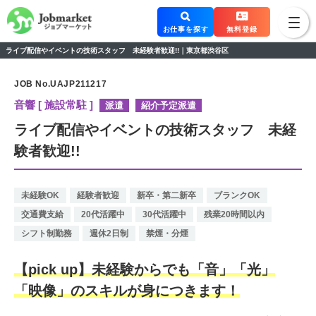
お仕事を探す
無料登録
ライブ配信やイベントの技術スタッフ 未経験者歓迎!!｜東京都渋谷区
JOB No.UAJP211217
音響 [ 施設常駐 ]
派遣
紹介予定派遣
ライブ配信やイベントの技術スタッフ 未経
験者歓迎!!
未経験OK
経験者歓迎
新卒・第二新卒
ブランクOK
交通費支給
20代活躍中
30代活躍中
残業20時間以内
シフト制勤務
週休2日制
禁煙・分煙
【pick up】未経験からでも「音」「光」
「映像」のスキルが身につきます！