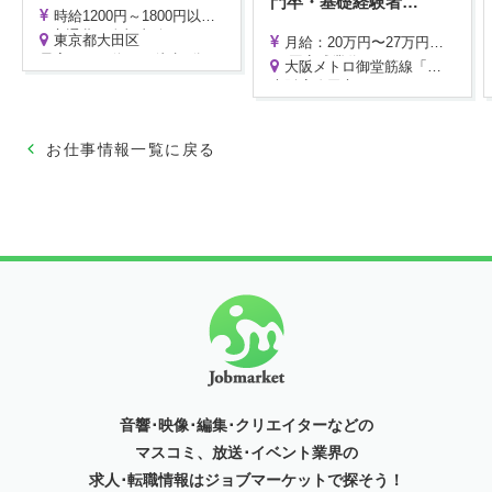
門卒・基礎経験者
…
時給1200円～1800円以上 ※スキル・経験により優遇致します。
※交通費は全額支給
東京都大田区
月給：20万円〜27万円＋賞与年2回（8月・12月）
最寄りバス停から徒歩4分
※ 固定残業代（14h・18,000円〜）含む／超過分別途支給
大阪メトロ御堂筋線「江坂駅」徒歩5分
※ 昇給年1回あり
大阪府吹田市
＜給与例＞
・ 経験者：月給30万円以上も可能
お仕事情報一覧に戻る
音響･映像･編集･クリエイターなどの
マスコミ、放送･イベント
業界の
求人･転職情報はジョブマーケットで探そう！