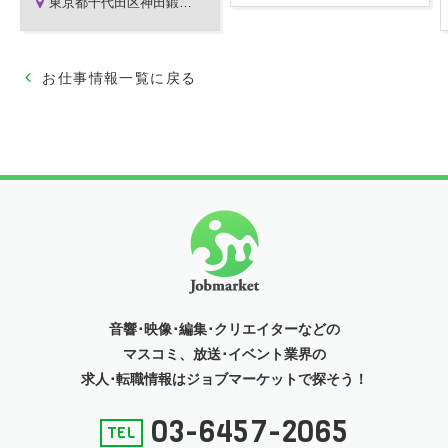
東京都千代田区神田鍛冶町3-5-2 KDX鍛冶町ビルB1
※残業手当→時給25%UP ※深夜手当→時給25％UP
～昇給有～
■交通費 支給 上限設定有/60,000円まで
※正社員直接雇用時：想定年収400万円～500万円/経験により応相談
お仕事情報一覧に戻る
音響･映像･編集･クリエイターなどの
マスコミ、放送･イベント
業界の
求人･転職情報はジョブマーケットで探そう！
03-6457-2065