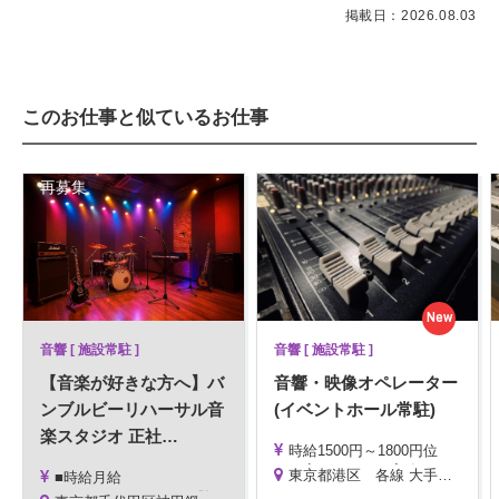
掲載日：2026.08.03
このお仕事と似ているお仕事
再募集
New
音響 [ 施設常駐 ]
音響 [ 施設常駐 ]
【音楽が好きな方へ】バ
音響・映像オペレーター
ンブルビーリハーサル音
(イベントホール常駐)
楽スタジオ 正社
…
時給1500円～1800円位
※目安としては、実務経験2年位で時給1600円
東京都港区 各線 大手町駅 徒歩2分
■時給月給
※実務経験3年以上お持ちの方は時給1700円以上
1,500円～1,600円 ※経験により応相談