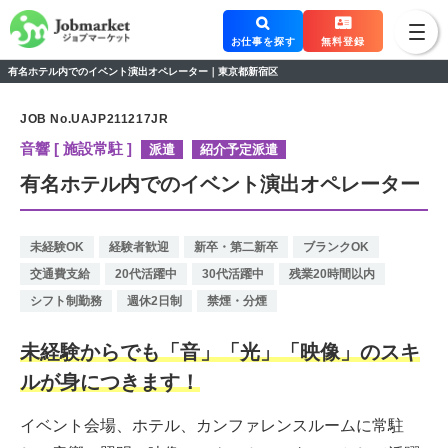
お仕事を探す
無料登録
有名ホテル内でのイベント演出オペレーター｜東京都新宿区
JOB No.UAJP211217JR
音響 [ 施設常駐 ]
派遣
紹介予定派遣
有名ホテル内でのイベント演出オペレーター
未経験OK
経験者歓迎
新卒・第二新卒
ブランクOK
交通費支給
20代活躍中
30代活躍中
残業20時間以内
シフト制勤務
週休2日制
禁煙・分煙
未経験からでも「音」「光」「映像」のスキ
ルが身につきます！
イベント会場、ホテル、カンファレンスルームに常駐