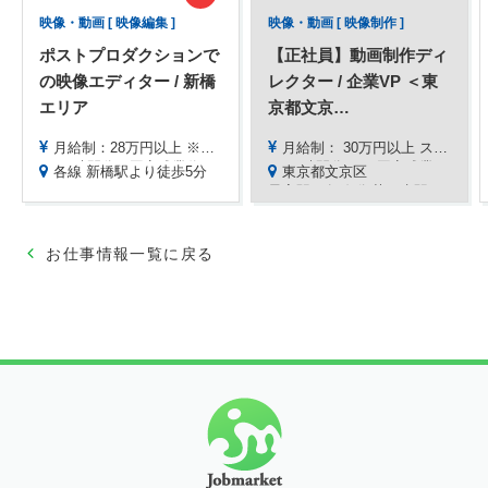
映像・動画 [ 映像編集 ]
映像・動画 [ 映像制作 ]
ポストプロダクションで
【正社員】動画制作ディ
の映像エディター / 新橋
レクター / 企業VP ＜東
エリア
京都文京
…
月給制：28万円以上 ※スキル、経験により決定
月給制： 30万円以上 スキル・経験・能力により優遇、相談の上で決定
※ 45時間分の固定残業代を含む。超過分は別途支給
※ 45時間分/月の固定残業代(7万9100円～)を含む。超過分は別途支給。
各線 新橋駅より徒歩5分
東京都文京区
最寄駅：各線 御茶ノ水駅、水道橋駅より徒歩7分
手当等：昇給年1回、賞与年2回、時間外手当、扶養手当
お仕事情報一覧に戻る