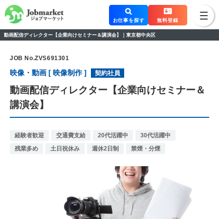
お仕事を探す
無料登録
動画配信ディレクター【企業向けセミナー＆講演会】｜東京都中央区
JOB No.ZVS691301
映像・動画 [ 映像制作 ]
契約社員
動画配信ディレクター【企業向けセミナー＆
講演会】
経験者歓迎
交通費支給
20代活躍中
30代活躍中
残業多め
土日祝休み
週休2日制
禁煙・分煙