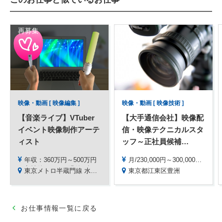
再募集
映像・動画 [ 映像編集 ]
映像・動画 [ 映像技術 ]
【音楽ライブ】VTuber
【大手通信会社】映像配
イベント映像制作アーテ
信・映像テクニカルスタ
ィスト
ッフ～正社員候補
…
年収：360万円～500万円
月/230,000円～300,000円 ※経験により応相談
※入社後6 ヶ月経過後に評価を実施し、正社員への登用を決定します。
東京メトロ半蔵門線 水天宮駅より徒歩
東京都江東区豊洲
お仕事情報一覧に戻る