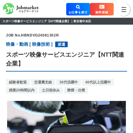
お仕事を探す
無料登録
スポーツ映像サービスエンジニア【NTT関連企業】｜東京都中央区
JOB No.HBNDVG24061302R
映像・動画 [ 映像技術 ]
派遣
スポーツ映像サービスエンジニア【NTT関連
企業】
経験者歓迎
交通費支給
30代活躍中
40代以上活躍中
残業20時間以内
土日祝休み
禁煙・分煙