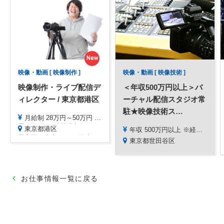
New
映像・動画 [ 映像制作 ]
映像・動画 [ 映像技術 ]
映像制作・ライブ配信デ
＜年収500万円以上＞バ
ィレクター / 東京都港区
ーチャル配信スタジオ常
駐★映像技術ス
…
月給制 28万円～50万円 40時間分のみなし残業代込※経験や能力を考慮し優遇
昇給年1回、決算賞与年1回(給与1～8ヶ月分)
東京都港区
年収 500万円以上 ※経験・年齢・能力等を考慮して決定
最寄駅：東京メトロ 乃木坂駅
東京都世田谷区
お仕事情報一覧に戻る