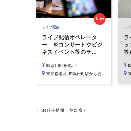
New
ライブ配信
ライ
ライブ配信オペレータ
ラ
ー ※コンサートやビジ
ッ
ネスイベント等のラ
…
等
時給1,800円以上
時
月収例：406,000円 (22日残業40時間)
※ディ
東京都港区 JR浜松町駅から徒歩5分
※社員登用後は想定年収600万円～700万円です。
最
お仕事情報一覧に戻る