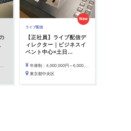
New
ライブ配信
の
【正社員】ライブ配信デ
、
ィレクター｜ビジネスイ
ベント中心×土日
…
年俸制：4,000,000円～6,000,000円 ※前職給与、経験、スキルにより決定
30時間/月のみなし残業手当支給（年収に含まれます）
東京都中央区
最寄駅：地下鉄 人形町駅、馬喰横山駅、小伝馬町駅、JR 東日本橋駅 いずれからも徒歩5分圏内