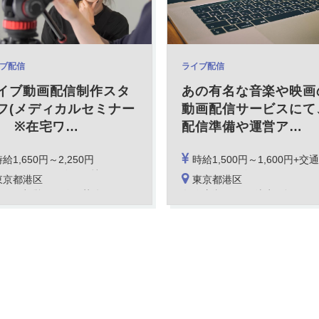
ブ配信
ライブ配信
イブ動画配信制作スタ
あの有名な音楽や映画
フ(メディカルセミナー
動画配信サービスにて
) ※在宅ワ
…
配信準備や運営ア
…
給1,650円～2,250円
時給1,500円～1,600円+交通費支給(当社規定有)
レクター経験をお持ちの方は時給2,000円以上
※スキル、経験による。
東京都港区
東京都港区
寄駅：都営三田線 芝公園駅
各線 新橋駅から徒歩5分