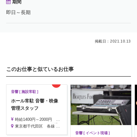
期間
即日～長期
掲載日：2021.10.13
このお仕事と似ているお仕事
New
音響 [ 施設常駐 ]
ホール常駐 音響・映像
管理スタッフ
時給1400円～2000円 ※月収22万円～40万円
※スキル・経験により優遇致します。
東京都千代田区 各線 東京駅 より徒歩10分 大手町駅直結
音響 [ イベント現場 ]