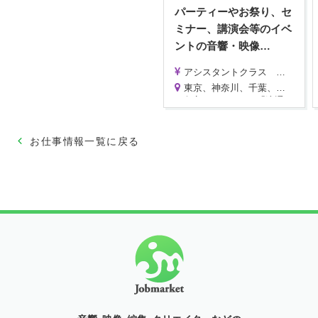
パーティーやお祭り、セ
ミナー、講演会等のイベ
ントの音響・映像
…
アシスタントクラス 時給1200円～1500円
オペレーター/チーフクラス 時給1500円～2000円 ※スキル・経験により優遇致します。
東京、神奈川、千葉、埼玉 ※イベントにより異なります。
※倉庫はモノレール「流通センター駅」より徒歩2分
※通勤交通費は別途支給致します。
お仕事情報一覧に戻る