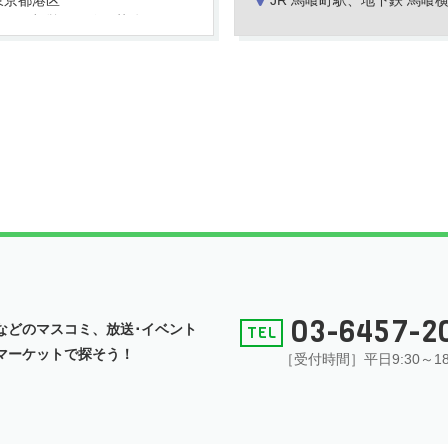
東京都港区
JR 馬喰町駅、地下鉄 馬喰横山、人形町、小伝馬町駅より徒歩7
寄駅：都営三田線 芝公園駅
03-6457-2
などの
マスコミ、放送･イベント
マーケットで探そう！
［受付時間］平日9:30～18