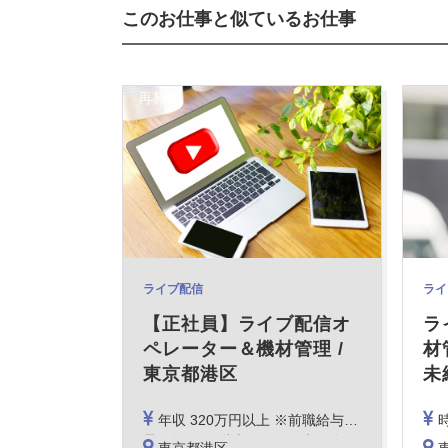
このお仕事と似ているお仕事
再募集
ライブ配信
ライ
【正社員】ライブ配信オ
ラ
ペレーター＆機材管理 /
材
東京都港区
未
年収 320万円以上 ※前職給与、経験・スキルにより決定
昇給年1回、賞与年2回、時間外手当、扶養手当 他
※経