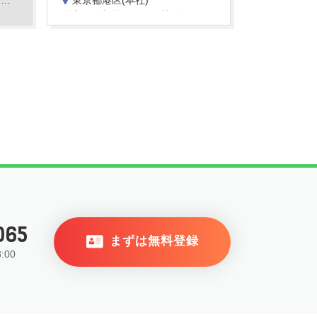
分
東京都港区(本社)
最寄駅：都営三田線 芝公園駅
ライブ配信現場への直行・直帰が中心となります。現場は先方オフィス、ホテル、スタジオなどがメインです。
対応エリアは関東圏内で、基本的にはご自宅から通える範囲での勤務となります。
065
まずは無料登録
:00