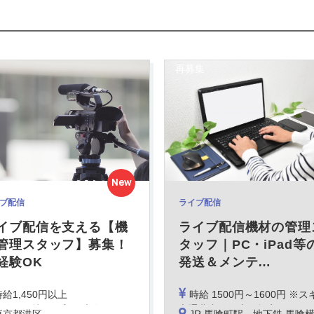
再募集
New
ブ配信
ライブ配信
イブ配信を支える【機
ライブ配信機材の管理
管理スタッフ】募集！
タッフ｜PC・iPad等
経験OK
発送＆メンテ
…
時給1,450円以上
時給 1500円～1600円 ※スキル、経験により決
験をお持ちの方は時給1,600円以上
交通費支給（上限規定あり）